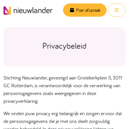
Skip to content
Men
Plan afspraak
Privacybeleid
Stichting Nieuwlander, gevestigd aan Grotekerkplein 5, 3011
GC Rotterdam, is verantwoordelijk voor de verwerking van
persoonsgegevens zoals weergegeven in deze
privacyverklaring.
We vinden jouw privacy erg belangrijk en zorgen ervoor dat
de persoonsgegevens die je met ons deelt zorgvuldig
worden behandeld. In deze privacyverklaring lichten we