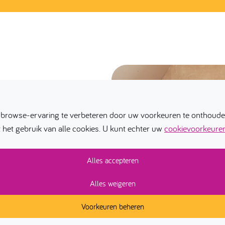
eving, waarbij iedereen
 werken, maar ook
browse-ervaring te verbeteren door uw voorkeuren te onthouden
eden worden geboden.
t het gebruik van alle cookies. U kunt echter uw
cookievoorkeure
land engageren door mee
Alles accepteren
 we door inzet van
alige en cultuur
Alles weigeren
Voorkeuren beheren