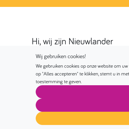
s
Hi, wij zijn Nieuwlander
Wij gebruiken cookies!
Nieuwlander gelooft in een gelijkwaardige samenl
zijn persoonlijk geluk kan bereiken door hard te
We gebruiken cookies op onze website om uw 
doordat er gelijkwaardige kansen en mogelijkh
op "Alles accepteren" te klikken, stemt u in me
toestemming te geven.
Nieuwlander wil iedereen die nieuw is in Neder
te bouwen aan hun toekomst en welzijn. Dit doen
expertise, ervaring en inspiratie door onze meert
sensitieve diensten.
Leer ons kennen