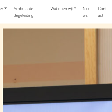
er
Ambulante
Wat doen wij
Nieu
Cont
Begeleiding
ws
act