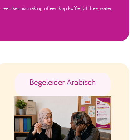
 een kennismaking of een kop koffie (of thee, water,
Begeleider Arabisch