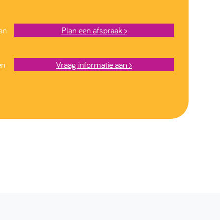
lan
Plan een afspraak >
en
Vraag informatie aan >